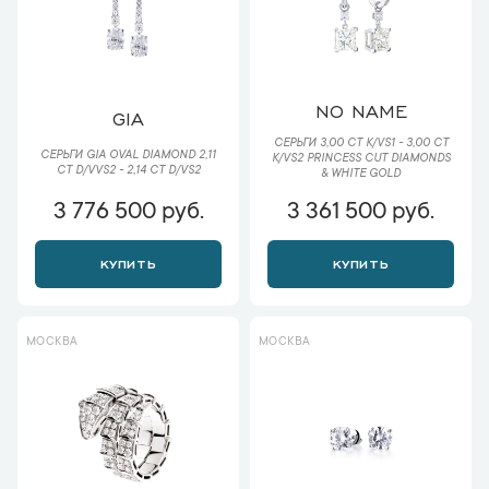
NO NAME
GIA
СЕРЬГИ 3,00 CT K/VS1 - 3,00 CT
СЕРЬГИ GIA OVAL DIAMOND 2,11
K/VS2 PRINCESS CUT DIAMONDS
CT D/VVS2 - 2,14 CT D/VS2
& WHITE GOLD
3 776 500 руб.
3 361 500 руб.
КУПИТЬ
КУПИТЬ
МОСКВА
МОСКВА