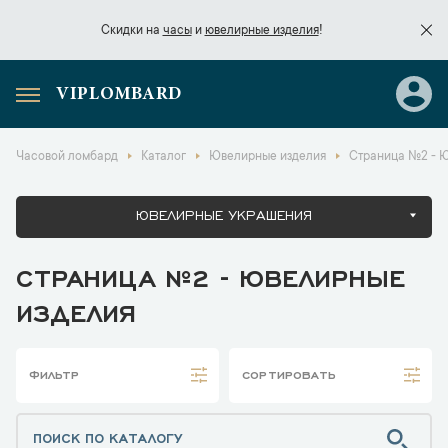
Скидки на
часы
и
ювелирные изделия
!
VIPLOMBARD
Скидки на
часы
и
ювелирные изделия
!
Часовой ломбард
Каталог
Ювелирные изделия
Страница №2 - 
ЮВЕЛИРНЫЕ УКРАШЕНИЯ
СТРАНИЦА №2 - ЮВЕЛИРНЫЕ
ИЗДЕЛИЯ
ФИЛЬТР
СОРТИРОВАТЬ