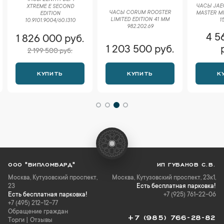
ЧАСЫ JAE
XTREME E SECOND
ЧАСЫ CORUM ROOSTER
MASTER MI
EDITION
LIMITED EDITION 41 MM
15
10.9101.9004/60.I310
982.202.69
4 5
1 826 000 руб.
1 203 500 руб.
2 199 500 руб.
КУПИТЬ
КУПИТЬ
К
ООО "ВИПЛОМБАРД"
ИП ГУБАНОВ С.В.
Москва
,
Кутузовский проспект,
Москва, Кутузовский проспект, 23к1,
23
Есть бесплатная парковка!
Есть бесплатная парковка!
+7 (925) 761-22-06
+7 (495) 212-12-77
Обращение граждан
+7 (985) 766-28-82
Торги
|
Отзывы