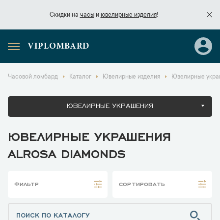
Скидки на
часы
и
ювелирные изделия
!
VIPLOMBARD
Скидки на
часы
и
ювелирные изделия
!
Часовой ломбард
Каталог
Ювелирные изделия
Ювелирные украш
ЮВЕЛИРНЫЕ УКРАШЕНИЯ
ЮВЕЛИРНЫЕ УКРАШЕНИЯ
ALROSA DIAMONDS
ФИЛЬТР
СОРТИРОВАТЬ