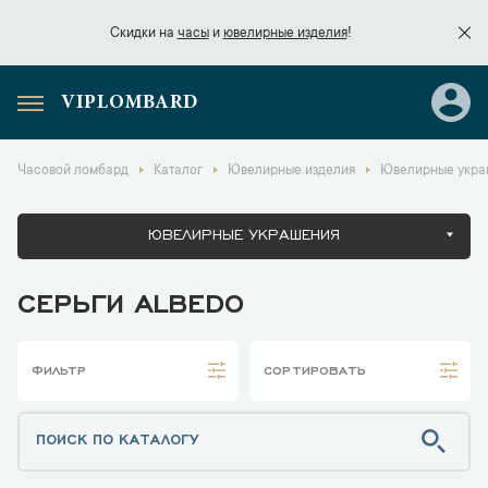
Скидки на
часы
и
ювелирные изделия
!
VIPLOMBARD
Скидки на
часы
и
ювелирные изделия
!
Часовой ломбард
Каталог
Ювелирные изделия
Ювелирные укра
ЮВЕЛИРНЫЕ УКРАШЕНИЯ
СЕРЬГИ ALBEDO
ФИЛЬТР
СОРТИРОВАТЬ