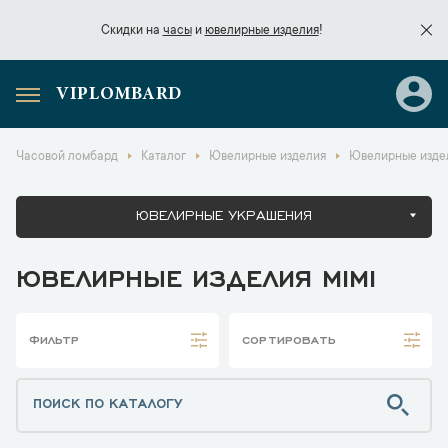
Скидки на
часы
и
ювелирные изделия
!
VIPLOMBARD
Скидки на
часы
и
ювелирные изделия
!
Часовой ломбард
Каталог
Ювелирные изделия
Ювелирные изде
ЮВЕЛИРНЫЕ УКРАШЕНИЯ
ЮВЕЛИРНЫЕ ИЗДЕЛИЯ MIMI
ФИЛЬТР
СОРТИРОВАТЬ