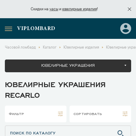
Скидки на
часы
и
ювелирные изделия
!
VIPLOMBARD
Скидки на
часы
и
ювелирные изделия
!
Часовой ломбард
Каталог
Ювелирные изделия
Ювелирные укра
ЮВЕЛИРНЫЕ УКРАШЕНИЯ
ЮВЕЛИРНЫЕ УКРАШЕНИЯ
RECARLO
ФИЛЬТР
СОРТИРОВАТЬ