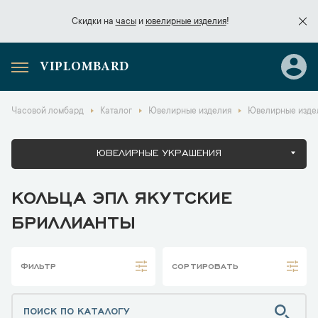
Скидки на
часы
и
ювелирные изделия
!
VIPLOMBARD
Скидки на
часы
и
ювелирные изделия
!
Часовой ломбард
Каталог
Ювелирные изделия
Ювелирные изде
ЮВЕЛИРНЫЕ УКРАШЕНИЯ
КОЛЬЦА ЭПЛ ЯКУТСКИЕ
БРИЛЛИАНТЫ
ФИЛЬТР
СОРТИРОВАТЬ