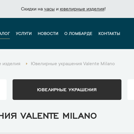
Скидки на
Скидки на
часы
часы
и
и
ювелирные изделия
ювелирные изделия
!
!
АЛОГ
УСЛУГИ
НОВОСТИ
О ЛОМБАРДЕ
КОНТАКТЫ
 изделия
Ювелирные украшения Valente Milano
ЮВЕЛИРНЫЕ УКРАШЕНИЯ
ИЯ VALENTE MILANO