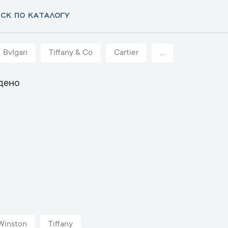
Bvlgari
Tiffany & Co
Cartier
...
дено
Winston
Tiffany