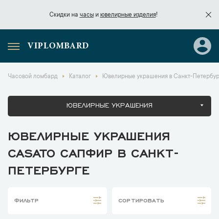
Скидки на
часы
и
ювелирные изделия
!
VIPLOMBARD
Скидки на
часы
и
ювелирные изделия
!
Часовой ломбард
Каталог
Ювелирные украшения в Санкт-Петербур
ЮВЕЛИРНЫЕ УКРАШЕНИЯ
ЮВЕЛИРНЫЕ УКРАШЕНИЯ
CASATO САПФИР В САНКТ-
ПЕТЕРБУРГЕ
ФИЛЬТР
СОРТИРОВАТЬ