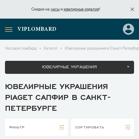
Скидки на
часы
и
ювелирные изделия
!
VIPLOMBARD
Скидки на
часы
и
ювелирные изделия
!
Часовой ломбард
Каталог
Ювелирные украшения в Санкт-Петербур
ЮВЕЛИРНЫЕ УКРАШЕНИЯ
ЮВЕЛИРНЫЕ УКРАШЕНИЯ
PIAGET САПФИР В САНКТ-
ПЕТЕРБУРГЕ
ФИЛЬТР
СОРТИРОВАТЬ