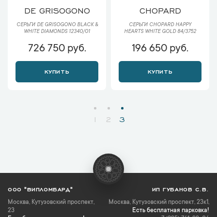
DE GRISOGONO
CHOPARD
СЕРЬГИ DE GRISOGONO BLACK &
СЕРЬГИ CHOPARD HAPPY
WHITE DIAMONDS 12340/01
HEARTS WHITE GOLD 84/3752
726 750 руб.
196 650 руб.
КУПИТЬ
КУПИТЬ
1
2
3
ООО "ВИПЛОМБАРД"
ИП ГУБАНОВ С.В.
Москва
,
Кутузовский проспект,
Москва, Кутузовский проспект, 23к1,
23
Есть бесплатная парковка!