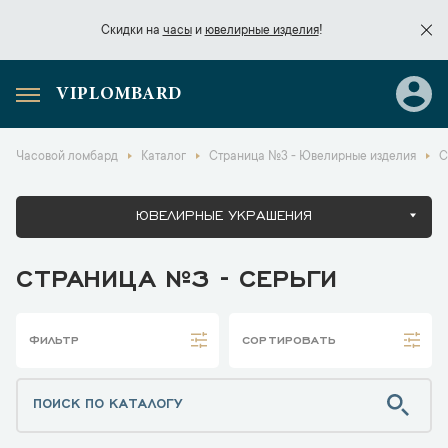
Скидки на
часы
и
ювелирные изделия
!
VIPLOMBARD
Скидки на
часы
и
ювелирные изделия
!
Часовой ломбард
Каталог
Страница №3 - Ювелирные изделия
С
ЮВЕЛИРНЫЕ УКРАШЕНИЯ
СТРАНИЦА №3 - СЕРЬГИ
ФИЛЬТР
СОРТИРОВАТЬ