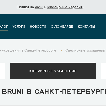
Скидки на
Скидки на
часы
часы
и
и
ювелирные изделия
ювелирные изделия
!
!
АЛОГ
УСЛУГИ
НОВОСТИ
О ЛОМБАРДЕ
КОНТАКТЫ
 украшения в Санкт-Петербурге
Ювелирные украшения P
ЮВЕЛИРНЫЕ УКРАШЕНИЯ
 BRUNI В САНКТ-ПЕТЕРБУРГ