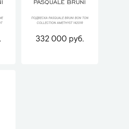
I
PASQUALE BRUNI
ME
ПОДВЕСКА PASQUALE BRUNI BON TON
OT
COLLECTION AMETHYST 14201R
.
332 000 руб.