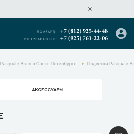
+7 (812) 925-44-48
ЛОМБАРД:
+7 (925) 761-22-06
ИП ГУБАНОВ С.В.:
asquale Bruni в Санкт-Петербурге
Подвески Pasquale B
АКСЕССУАРЫ
Е