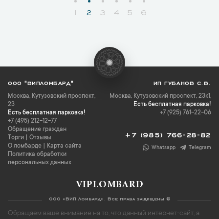
1
2
3
4
5
6
ООО "ВИПЛОМБАРД"
ИП ГУБАНОВ С.В.
Москва
,
Кутузовский проспект,
Москва, Кутузовский проспект, 23к1,
23
Есть бесплатная парковка!
Есть бесплатная парковка!
+7 (925) 761-22-06
+7 (495) 212-12-77
Обращение граждан
+7 (985) 766-28-82
Торги
|
Отзывы
О ломбарде
|
Карта сайта
Whatsapp
Telegram
Политика обработки
персональных данных
VIPLOMBARD
ООО «ВИП Ломбард». Все права защищены ©
Обращаем ваше внимание на то, что данный интернет-сайт, а