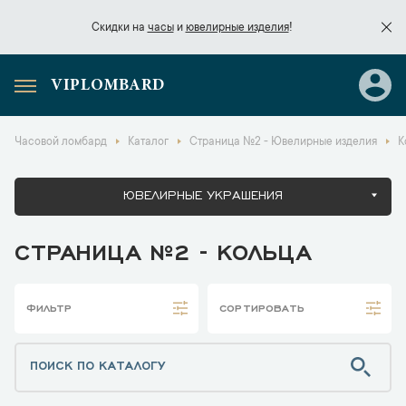
Скидки на
часы
и
ювелирные изделия
!
VIPLOMBARD
Скидки на
часы
и
ювелирные изделия
!
Часовой ломбард
Каталог
Страница №2 - Ювелирные изделия
К
ЮВЕЛИРНЫЕ УКРАШЕНИЯ
СТРАНИЦА №2 - КОЛЬЦА
ФИЛЬТР
СОРТИРОВАТЬ