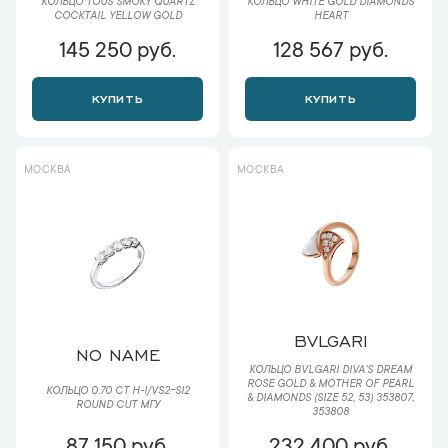
КОЛЬЦО TOUS SMOKY QUARTZ
КОЛЬЦО WHITE GOLD DIAMONDS
COCKTAIL YELLOW GOLD
HEART
145 250 руб.
128 567 руб.
КУПИТЬ
КУПИТЬ
МОСКВА
МОСКВА
BVLGARI
NO NAME
КОЛЬЦО BVLGARI DIVA'S DREAM
ROSE GOLD & MOTHER OF PEARL
КОЛЬЦО 0.70 CT H-I/VS2-SI2
& DIAMONDS (SIZE 52, 53) 353807,
ROUND CUT МГУ
353808