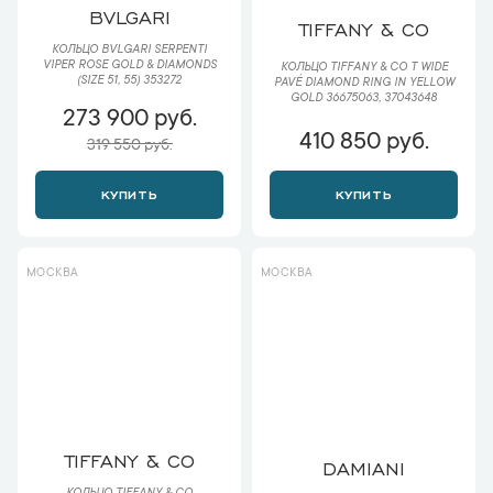
BVLGARI
TIFFANY & CO
КОЛЬЦО BVLGARI SERPENTI
VIPER ROSE GOLD & DIAMONDS
КОЛЬЦО TIFFANY & CO T WIDE
(SIZE 51, 55) 353272
PAVÉ DIAMOND RING IN YELLOW
GOLD 36675063, 37043648
273 900 руб.
410 850 руб.
319 550 руб.
КУПИТЬ
КУПИТЬ
МОСКВА
МОСКВА
TIFFANY & CO
DAMIANI