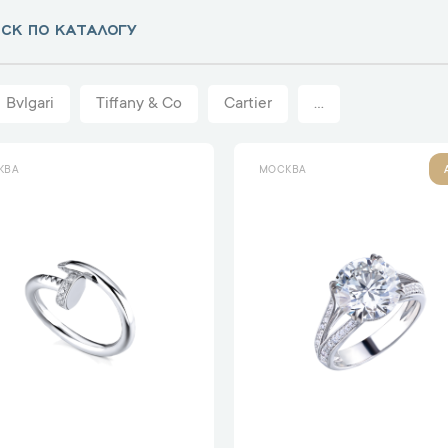
Bvlgari
Tiffany & Co
Cartier
...
КВА
МОСКВА