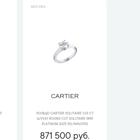
МОСКВА
CARTIER
D
КОЛЬЦО CARTIER SOLITAIRE 1,03 CT
G/VVS1 ROUND CUT SOLITAIRE 1895
PLATINUM (SIZE 50) N4163150
871 500 руб.