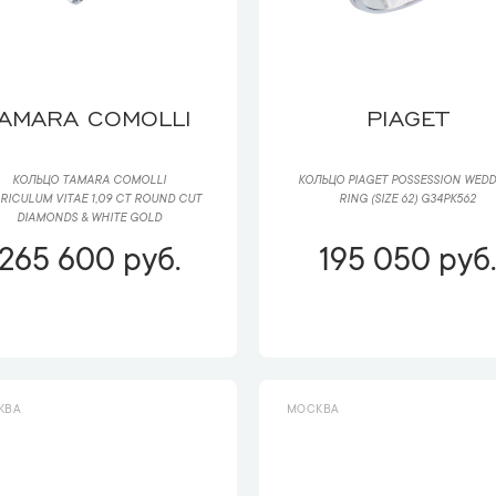
TAMARA COMOLLI
PIAGET
КОЛЬЦО TAMARA COMOLLI
КОЛЬЦО PIAGET POSSESSION WED
RICULUM VITAE 1,09 CT ROUND CUT
RING (SIZE 62) G34PK562
DIAMONDS & WHITE GOLD
265 600 руб.
195 050 руб.
КВА
МОСКВА