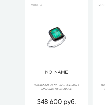
МОСКВА
МОС
NO NAME
КОЛЬЦО 3,34 CT NATURAL EMERALD &
КОЛ
DIAMONDS PIECE UNIQUE
348 600 руб.