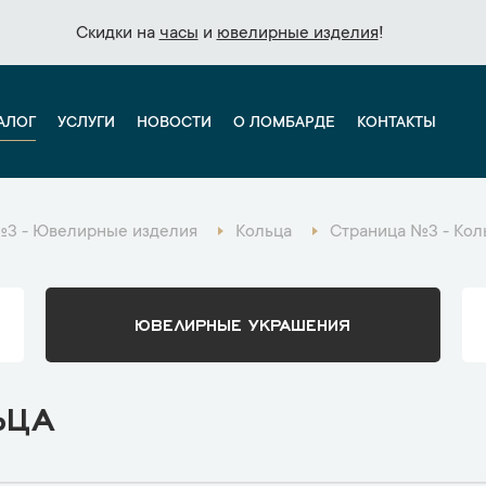
Скидки на
Скидки на
часы
часы
и
и
ювелирные изделия
ювелирные изделия
!
!
АЛОГ
УСЛУГИ
НОВОСТИ
О ЛОМБАРДЕ
КОНТАКТЫ
№3 - Ювелирные изделия
Кольца
Страница №3 - Кол
ЮВЕЛИРНЫЕ УКРАШЕНИЯ
ЬЦА