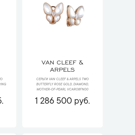
VAN CLEEF &
ARPELS
WO
СЕРЬГИ VAN CLEEF & ARPELS TWO
RING
BUTTERFLY ROSE GOLD, DIAMOND,
MOTHER-OF-PEARL VCARO8FN00
.
1 286 500 руб.