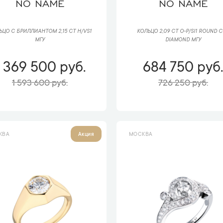
NO NAME
NO NAME
ЬЦО С БРИЛЛИАНТОМ 2,15 CT H/VS1
КОЛЬЦО 2,09 CT O-P/SI1 ROUND 
МГУ
DIAMOND МГУ
1 369 500 руб.
684 750 руб
1 593 600 руб.
726 250 руб.
КВА
МОСКВА
Акция