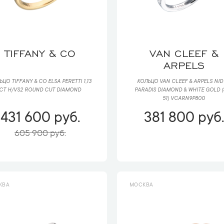
TIFFANY & CO
VAN CLEEF &
ARPELS
ЦО TIFFANY & CO ELSA PERETTI 1,13
КОЛЬЦО VAN CLEEF & ARPELS NID
CT H/VS2 ROUND CUT DIAMOND
PARADIS DIAMOND & WHITE GOLD (
51) VCARN9P800
431 600 руб.
381 800 руб.
605 900 руб.
КВА
МОСКВА