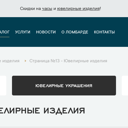
Скидки на
Скидки на
часы
часы
и
и
ювелирные изделия
ювелирные изделия
!
!
АЛОГ
УСЛУГИ
НОВОСТИ
О ЛОМБАРДЕ
КОНТАКТЫ
 изделия
Страница №13 - Ювелирные изделия
ЮВЕЛИРНЫЕ УКРАШЕНИЯ
ЕЛИРНЫЕ ИЗДЕЛИЯ