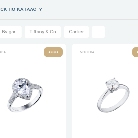
Bvlgari
Tiffany & Co
Cartier
...
КВА
МОСКВА
Акция