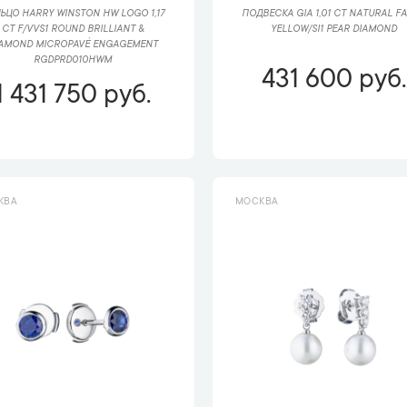
ЬЦО HARRY WINSTON HW LOGO 1,17
ПОДВЕСКА GIA 1,01 CT NATURAL F
CT F/VVS1 ROUND BRILLIANT &
YELLOW/SI1 PEAR DIAMOND
IAMOND MICROPAVÉ ENGAGEMENT
RGDPRD010HWM
431 600 руб.
1 431 750 руб.
КВА
МОСКВА